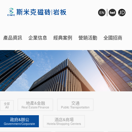
產品資訊
企業信息
經典案例
營銷活動
全國招商
銷售網絡
展廳鑒賞
在線客服
地產&金融
交通
全部
All
Real Estate/Finance
Public Transportation
政府&辦公
酒店&商場
Government/Corporate
Hotels/Shopping Centers