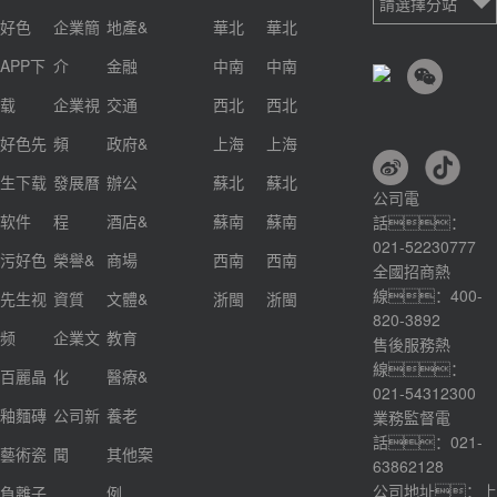
請選擇分站
好色
企業簡
地產&
華北
華北
APP下
介
金融
中南
中南
载
企業視
交通
西北
西北
好色先
頻
政府&
上海
上海
生下载
發展曆
辦公
蘇北
蘇北
公司電
软件
程
酒店&
蘇南
蘇南
話：
021-52230777
污好色
榮譽&
商場
西南
西南
全國招商熱
線：400-
先生视
資質
文體&
浙閩
浙閩
820-3892
频
企業文
教育
售後服務熱
線：
百麗晶
化
醫療&
021-54312300
釉麵磚
公司新
養老
業務監督電
話：021-
藝術瓷
聞
其他案
63862128
公司地址：上
負離子
例