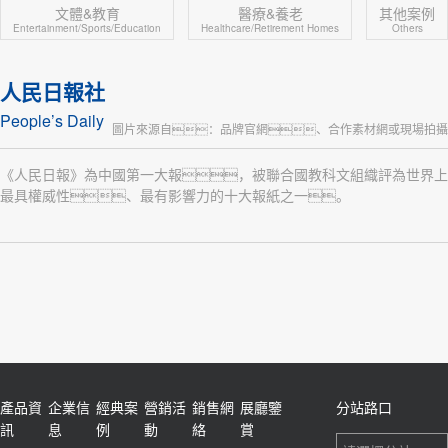
文體&教育
醫療&養老
其他案例
Entertainment/Sports/Education
Healthcare/Retirement Homes
Others
人民日報社
People’s Daily
圖片來源自：品牌官網、合作素材網或現場拍攝
《人民日報》為中國第一大報，被聯合國教科文組織評為世界上
最具權威性、最有影響力的十大報紙之一。
產品資
企業信
經典案
營銷活
銷售網
展廳鑒
分站路口
訊
息
例
動
絡
賞